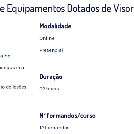
 e Equipamentos Dotados de Visor
Modalidade
Online
Presencial
balho;
 adequam a
Duração
to de lesões
02 horas
Nº formandos/curso
12 formandos