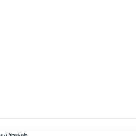
ica de Privacidade
.