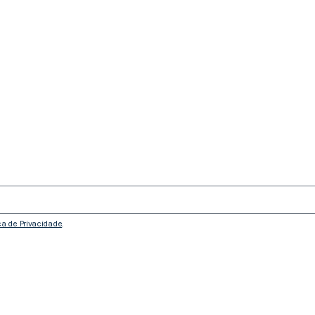
ica de Privacidade
.