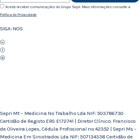
Aceita receber comunicações do Grupo Sepri. Mais informações consulte a
Política de Privacidade
.
SIGA-NOS
Sepri Mt – Medicina No Trabalho Lda NIF: 503786730
Certidão de Registo ERS E172741 | Diretor Clínico: Francisco
de Oliveira Lopes, Cédula Profissional nº 42352 | Sepri Ms –
Medicina Em Sinistrados Lda NIF: 507134338 Certidão de