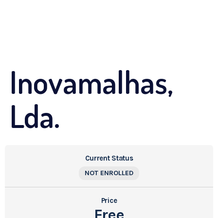
Inovamalhas,
Lda.
Current Status
NOT ENROLLED
Price
Free