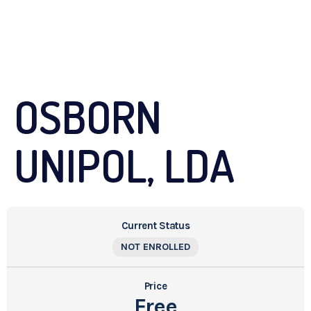
OSBORN
UNIPOL, LDA
Current Status
NOT ENROLLED
Price
Free