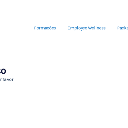
Formações
Employee Wellness
Pack
so
 favor.