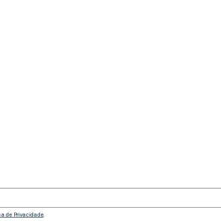
ica de Privacidade
.