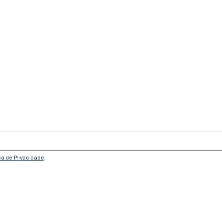
ica de Privacidade
.